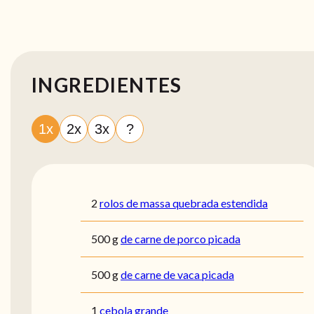
INGREDIENTES
1x
2x
3x
?
2
rolos de massa quebrada estendida
500
g
de carne de porco picada
500
g
de carne de vaca picada
1
cebola grande