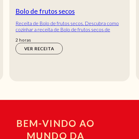
Bolo de frutos secos
Receita de Bolo de frutos secos. Descubra como
cozinhar a receita de Bolo de frutos secos de
maneira prática e deliciosa com a Teleculinária...
horas
2
horas
VER RECEITA
BEM-VINDO AO
MUNDO DA