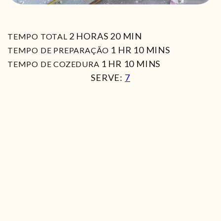
HORAS
MIN
2
HORAS
20
MIN
TEMPO TOTAL
HORA
MIN
1
HR
10
MINS
TEMPO DE PREPARAÇÃO
HORA
MIN
1
HR
10
MINS
TEMPO DE COZEDURA
SERVE:
7