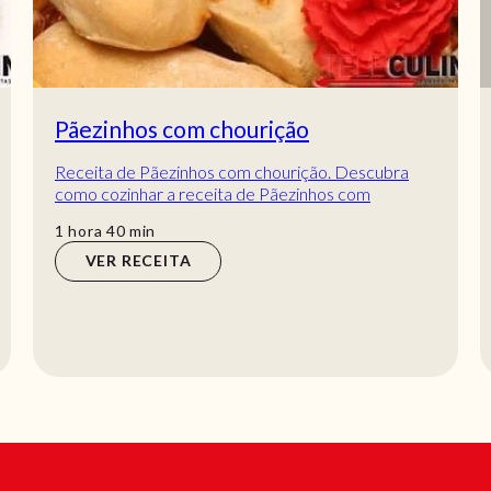
Pãezinhos com chourição
Receita de Pãezinhos com chourição. Descubra
como cozinhar a receita de Pãezinhos com
chourição de maneira prática e deliciosa com a
hora
min
1
hora
40
min
Telecul...
VER RECEITA