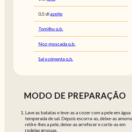
0,5 dl
azeite
Tomilho q.b.
Noz-moscada q.b.
Sal e pimenta q.b.
MODO DE PREPARAÇÃO
Lave as batatas e leve-as a cozer com a pele em água
temperada de sal. Depois escorra-as, deixe-as amorna
retire-lhes a pele, deixe-as arrefecer e corte-as em
rodelas grossas.