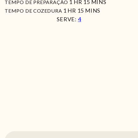
HORA
MIN
1
HR
15
MINS
TEMPO DE PREPARAÇÃO
HORA
MIN
1
HR
15
MINS
TEMPO DE COZEDURA
SERVE:
4