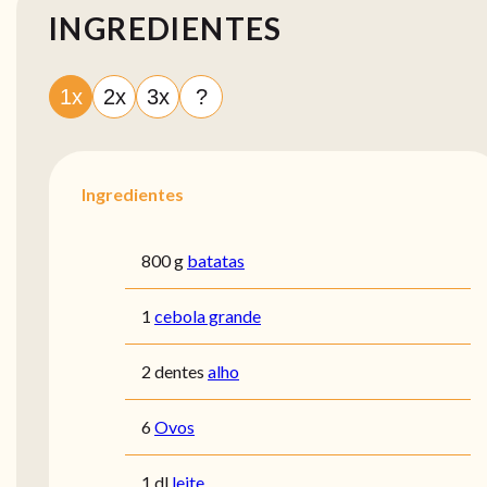
INGREDIENTES
1x
2x
3x
?
Ingredientes
800 g
batatas
1
cebola grande
2 dentes
alho
6
Ovos
1 dl
leite