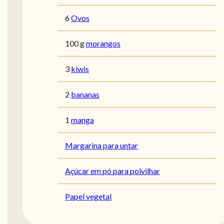
6
Ovos
100 g
morangos
3
kiwis
2
bananas
1
manga
Margarina para untar
Açúcar em pó para polvilhar
Papel vegetal