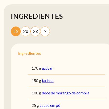
INGREDIENTES
1x
2x
3x
?
Ingredientes
170 g
açúcar
150 g
farinha
100 g
doce de morango de compra
25 g
cacau em pó