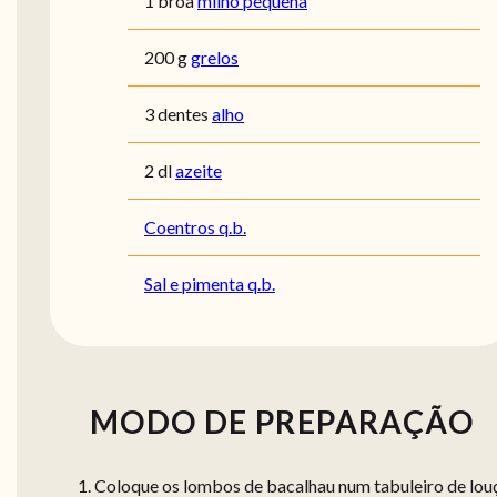
1 broa
milho pequena
200 g
grelos
3 dentes
alho
2 dl
azeite
Coentros q.b.
Sal e pimenta q.b.
MODO DE PREPARAÇÃO
Coloque os lombos de bacalhau num tabuleiro de lou