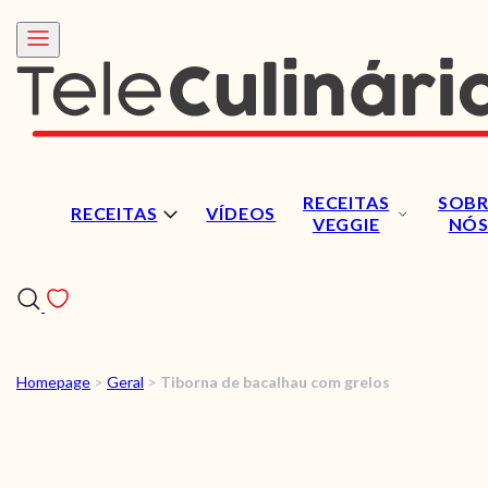
RECEITAS
SOBR
RECEITAS
VÍDEOS
VEGGIE
NÓ
Homepage
>
Geral
>
Tiborna de bacalhau com grelos
RECEITAS
VÍDEOS