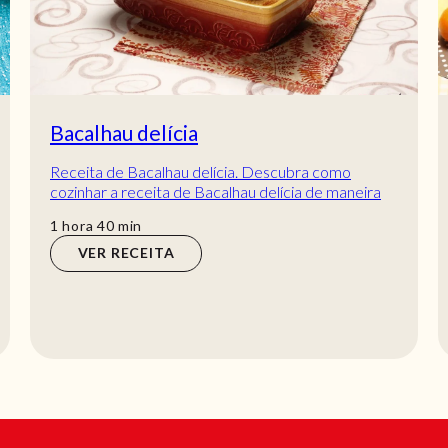
Bacalhau frito recheado com
presunto
Receita de Bacalhau frito recheado com presunto.
Descubra como cozinhar a receita de Bacalhau
frito recheado com presunto de maneira prática...
horas
min
2
horas
20
min
VER RECEITA