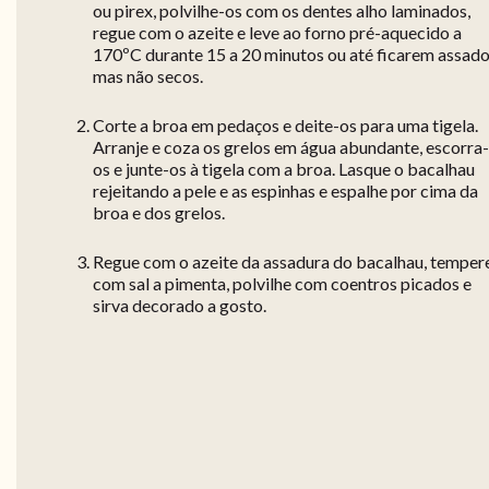
ou pirex, polvilhe-os com os dentes alho laminados,
regue com o azeite e leve ao forno pré-aquecido a
170ºC durante 15 a 20 minutos ou até ficarem assad
mas não secos.
Corte a broa em pedaços e deite-os para uma tigela.
Arranje e coza os grelos em água abundante, escorra-
os e junte-os à tigela com a broa. Lasque o bacalhau
rejeitando a pele e as espinhas e espalhe por cima da
broa e dos grelos.
Regue com o azeite da assadura do bacalhau, temper
com sal a pimenta, polvilhe com coentros picados e
sirva decorado a gosto.