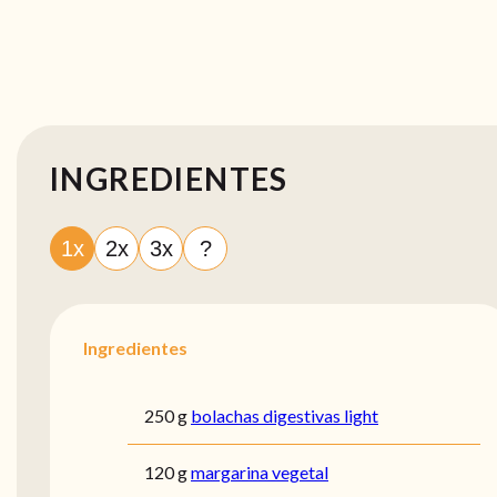
INGREDIENTES
1x
2x
3x
?
Ingredientes
250 g
bolachas digestivas light
120 g
margarina vegetal