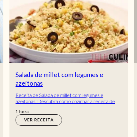
Salada de millet com legumes e
azeitonas
Receita de Salada de millet com legumes e
azeitonas. Descubra como cozinhar a receita de
Salada de millet com legumes e azeitonas de
hora
1
hora
maneira...
VER RECEITA