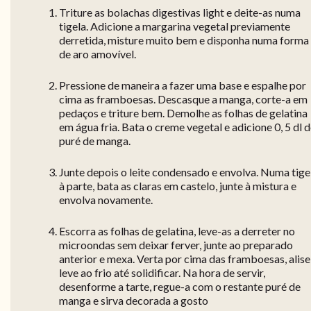
Triture as bolachas digestivas light e deite-as numa
tigela. Adicione a margarina vegetal previamente
derretida, misture muito bem e disponha numa forma
de aro amovível.
Pressione de maneira a fazer uma base e espalhe por
cima as framboesas. Descasque a manga, corte-a em
pedaços e triture bem. Demolhe as folhas de gelatina
em água fria. Bata o creme vegetal e adicione 0, 5 dl 
puré de manga.
Junte depois o leite condensado e envolva. Numa tige
à parte, bata as claras em castelo, junte à mistura e
envolva novamente.
Escorra as folhas de gelatina, leve-as a derreter no
microondas sem deixar ferver, junte ao preparado
anterior e mexa. Verta por cima das framboesas, alise
leve ao frio até solidificar. Na hora de servir,
desenforme a tarte, regue-a com o restante puré de
manga e sirva decorada a gosto