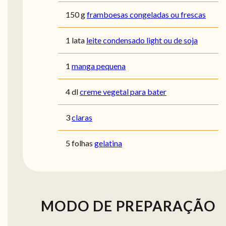
150 g
framboesas congeladas ou frescas
1 lata
leite condensado light ou de soja
1
manga pequena
4 dl
creme vegetal para bater
3
claras
5 folhas
gelatina
MODO DE PREPARAÇÃO