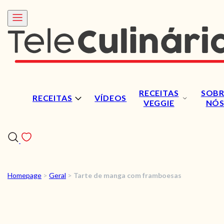
RECEITAS
SOBR
RECEITAS
VÍDEOS
VEGGIE
NÓ
Homepage
>
Geral
>
Tarte de manga com framboesas
RECEITAS
VÍDEOS