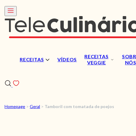
RECEITAS
SOBR
RECEITAS
VÍDEOS
VEGGIE
NÓ
Homepage
>
Geral
>
Tamboril com tomatada de poejos
RECEITAS
VÍDEOS