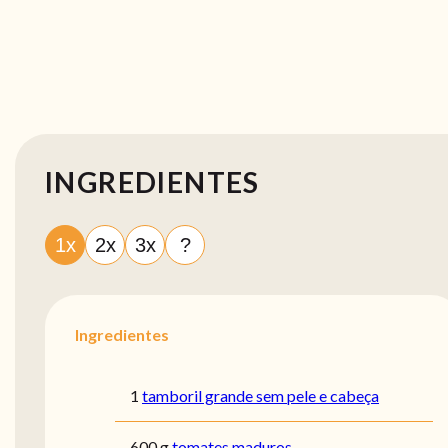
INGREDIENTES
1x
2x
3x
?
Ingredientes
1
tamboril grande sem pele e cabeça
600 g
tomates maduros