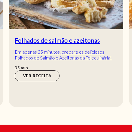
Folhados de salmão e azeitonas
Em apenas 35 minutos, prepare os deliciosos
Folhados de Salmão e Azeitonas da Teleculinária!
Uma combinação perfeita de sabores.
min
35
min
Experimente...
VER RECEITA