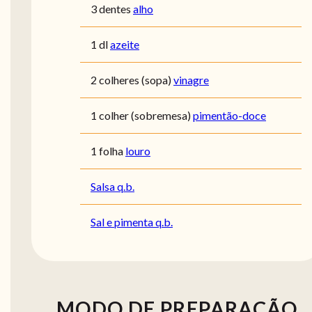
3 dentes
alho
1 dl
azeite
2 colheres (sopa)
vinagre
1 colher (sobremesa)
pimentão-doce
1 folha
louro
Salsa q.b.
Sal e pimenta q.b.
MODO DE PREPARAÇÃO