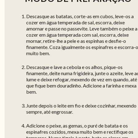
Descasque as batatas, corte-as em cubos, leve-os a
cozer em água temperada de sal, escorra, deixe
amornar e passe no passevite. Leve também o peixe a
cozer em água temperada com sal, escorra, deixe
mornar, retire-lhe a pele e as espinhas e desfie-o
finamente. Coza igualmente os espinafres e escorra-
muito bem.
Descasque e lave a cebola e os alhos, pique-os
finamente, deite numa frigideira, junte o azeite, leve a
lume e deixe refogar, mexendo de vez em quando, até
que fique bem douradinho. Adicione a farinha e mexa
bem.
Junte depois o leite em fio e deixe cozinhar, mexendo
sempre, até engrossar.
Adicione o peixe, as gemas, o puré de batata e os
espinafres cozidos, mexa muito bem e rectifique os
temperos. Numa tigela à parte, bata as claras em