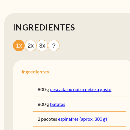
INGREDIENTES
1x
2x
3x
?
Ingredientes
800 g
pescada ou outro peixe a gosto
800 g
batatas
2 pacotes
espinafres (aprox. 300 g)