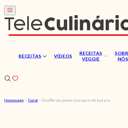
RECEITAS
SOBR
RECEITAS
VÍDEOS
VEGGIE
NÓ
Homepage
>
Geral
>
Soufflé de peixe com puré de batata
RECEITAS
VÍDEOS