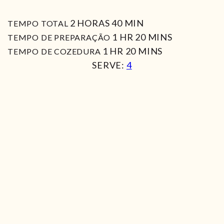
HORAS
MIN
2
HORAS
40
MIN
TEMPO TOTAL
HORA
MIN
1
HR
20
MINS
TEMPO DE PREPARAÇÃO
HORA
MIN
1
HR
20
MINS
TEMPO DE COZEDURA
SERVE:
4