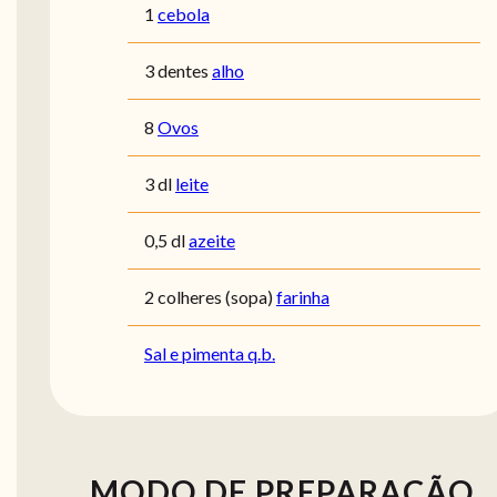
1
cebola
3 dentes
alho
8
Ovos
3 dl
leite
0,5 dl
azeite
2 colheres (sopa)
farinha
Sal e pimenta q.b.
MODO DE PREPARAÇÃO