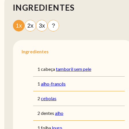
INGREDIENTES
1x
2x
3x
?
Ingredientes
1 cabeça
tamboril sem pele
1
alho-francês
2
cebolas
2 dentes
alho
1 folha
louro