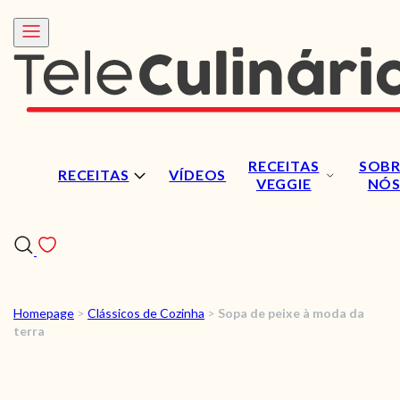
RECEITAS
SOBR
RECEITAS
VÍDEOS
VEGGIE
NÓ
Homepage
>
Clássicos de Cozinha
>
Sopa de peixe à moda da
RECEITAS
terra
VÍDEOS