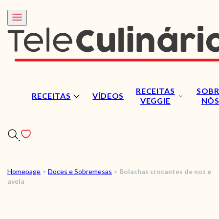
RECEITAS
SOBR
RECEITAS
VÍDEOS
VEGGIE
NÓ
Homepage
>
Doces e Sobremesas
>
Bolachas crocantes de noz e
RECEITAS
aveia
VÍDEOS