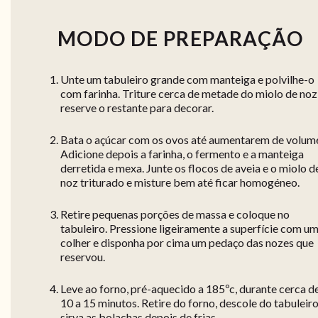
MODO DE PREPARAÇÃO
Unte um tabuleiro grande com manteiga e polvilhe-o
com farinha. Triture cerca de metade do miolo de noz
reserve o restante para decorar.
Bata o açúcar com os ovos até aumentarem de volum
Adicione depois a farinha, o fermento e a manteiga
derretida e mexa. Junte os flocos de aveia e o miolo d
noz triturado e misture bem até ficar homogéneo.
Retire pequenas porções de massa e coloque no
tabuleiro. Pressione ligeiramente a superfície com u
colher e disponha por cima um pedaço das nozes que
reservou.
Leve ao forno, pré-aquecido a 185ºc, durante cerca d
10 a 15 minutos. Retire do forno, descole do tabuleiro
sirva as bolachas depois de frias.