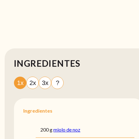
INGREDIENTES
1x
2x
3x
?
Ingredientes
200 g
miolo de noz