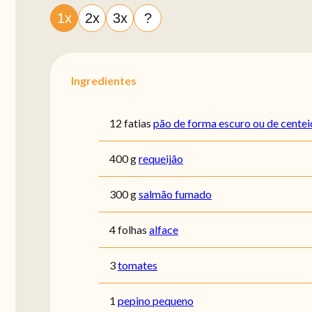
1x
2x
3x
?
Ingredientes
12 fatias
pão de forma escuro ou de centei
400 g
requeijão
300 g
salmão fumado
4 folhas
alface
3
tomates
1
pepino pequeno