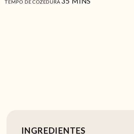
MIN
35
MINS
TEMPO DE COZEDURA
INGREDIENTES