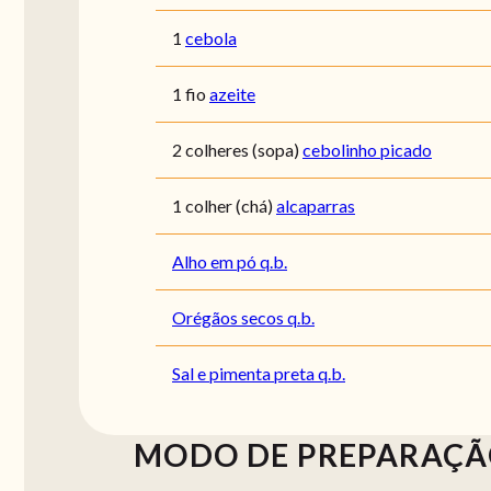
1
cebola
1 fio
azeite
2 colheres (sopa)
cebolinho picado
1 colher (chá)
alcaparras
Alho em pó q.b.
Orégãos secos q.b.
Sal e pimenta preta q.b.
MODO DE PREPARAÇ