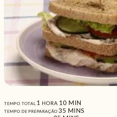
HORA
MIN
1
10
MIN
HORA
TEMPO TOTAL
MIN
35
MINS
TEMPO DE PREPARAÇÃO