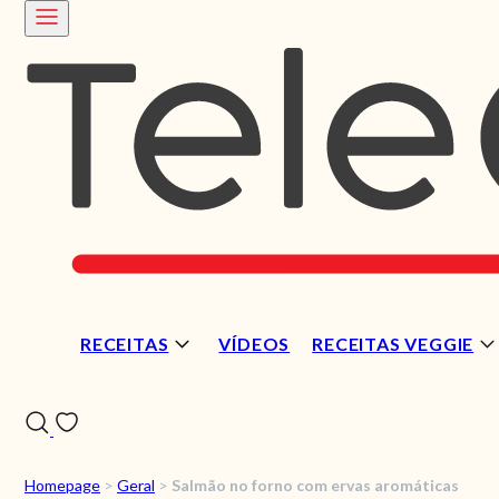
RECEITAS
VÍDEOS
RECEITAS VEGGIE
Homepage
>
Geral
>
Salmão no forno com ervas aromáticas