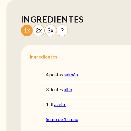
INGREDIENTES
1x
2x
3x
?
Ingredientes
4 postas
salmão
3 dentes
alho
1 dl
azeite
Sumo de 1 limão