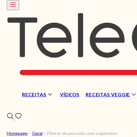
RECEITAS
VÍDEOS
RECEITAS VEGGIE
Homepage
>
Geral
>
Filetes de pescada com cogumelos