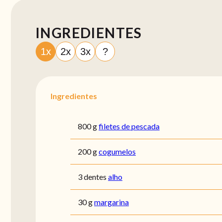
INGREDIENTES
1x
2x
3x
?
Ingredientes
800 g
filetes de pescada
200 g
cogumelos
3 dentes
alho
30 g
margarina