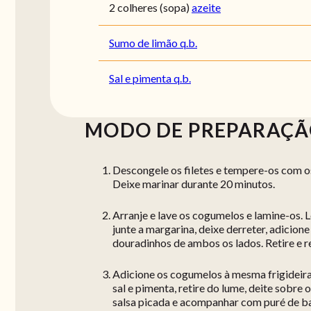
2 colheres (sopa)
azeite
Sumo de limão q.b.
Sal e pimenta q.b.
MODO DE PREPARAÇ
Descongele os filetes e tempere-os com os
Deixe marinar durante 20 minutos.
Arranje e lave os cogumelos e lamine-os. L
junte a margarina, deixe derreter, adicione
douradinhos de ambos os lados. Retire e r
Adicione os cogumelos à mesma frigideira
sal e pimenta, retire do lume, deite sobre 
salsa picada e acompanhar com puré de ba