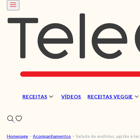
RECEITAS
VÍDEOS
RECEITAS VEGGIE
Homepage
>
Acompanhamentos
>
Salada de endívias, agrião e la