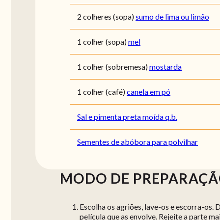
2 colheres (sopa)
sumo de lima ou limão
1 colher (sopa)
mel
1 colher (sobremesa)
mostarda
1 colher (café)
canela em pó
Sal e pimenta preta moída q.b.
Sementes de abóbora para polvilhar
MODO DE PREPARAÇ
Escolha os agriões, lave-os e escorra-os.
película que as envolve. Rejeite a parte mai