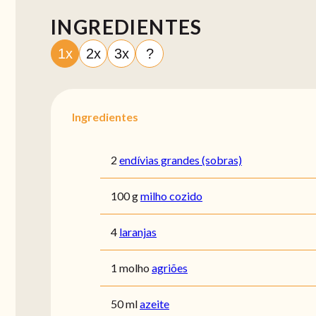
INGREDIENTES
1x
2x
3x
?
Ingredientes
2
endívias grandes (sobras)
100 g
milho cozido
4
laranjas
1 molho
agriões
50 ml
azeite