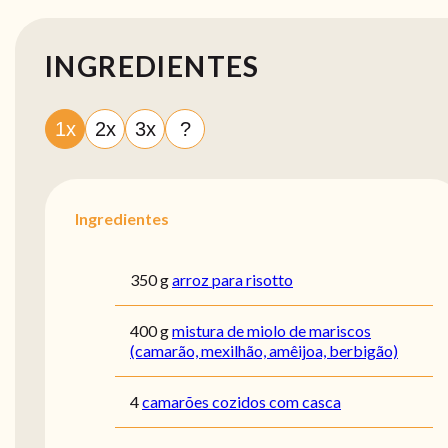
INGREDIENTES
1x
2x
3x
?
Ingredientes
350 g
arroz para risotto
400 g
mistura de miolo de mariscos
(camarão, mexilhão, amêijoa, berbigão)
4
camarões cozidos com casca