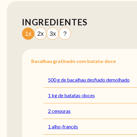
INGREDIENTES
1x
2x
3x
?
Bacalhau gratinado com batata-doce
500 g de bacalhau desfiado demolhado
1 kg de batatas-doces
2 cenouras
1 alho-francês