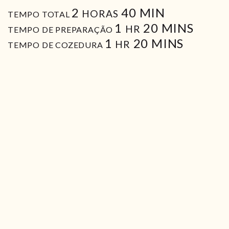
HORAS
MIN
2
40
MIN
HORAS
TEMPO TOTAL
HORA
MIN
1
20
MINS
HR
TEMPO DE PREPARAÇÃO
HORA
MIN
1
20
MINS
HR
TEMPO DE COZEDURA