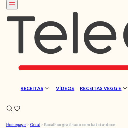
RECEITAS
VÍDEOS
RECEITAS VEGGIE
Homepage
>
Geral
>
Bacalhau gratinado com batata-doce