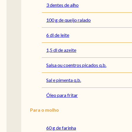
3 dentes de alho
100 g de queijo ralado
6 dl de leite
1,5 dl de azeite
Salsa ou coentros picados q.b.
Sal e pimenta q.b.
Óleo para fritar
Para o molho
60 g de farinha