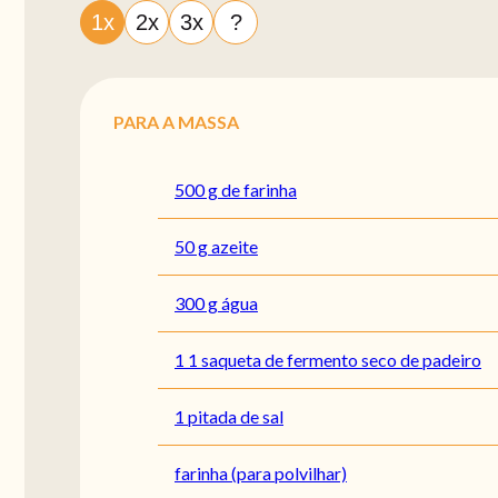
1x
2x
3x
?
PARA A MASSA
500 g de farinha
50 g azeite
300 g água
1 1 saqueta de fermento seco de padeiro
1 pitada de sal
farinha (para polvilhar)