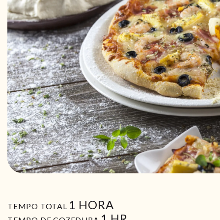
HORA
1
HORA
TEMPO TOTAL
HORA
1
HR
TEMPO DE COZEDURA