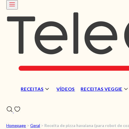
RECEITAS
VÍDEOS
RECEITAS VEGGIE
Homepage
>
Geral
>
Receita de pizza havaiana (para robot de co