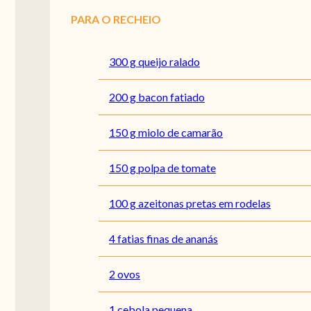
PARA O RECHEIO
300 g queijo ralado
200 g bacon fatiado
150 g miolo de camarão
150 g polpa de tomate
100 g azeitonas pretas em rodelas
4 fatias finas de ananás
2 ovos
1 cebola pequena