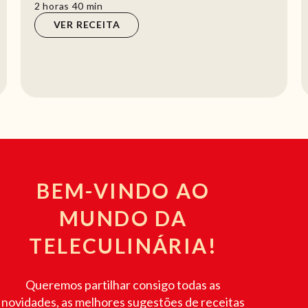
hora
min
1
hora
40
min
VER RECEITA
BEM-VINDO AO
MUNDO DA
TELECULINÁRIA!
Queremos partilhar consigo todas as
novidades, as melhores sugestões de receitas