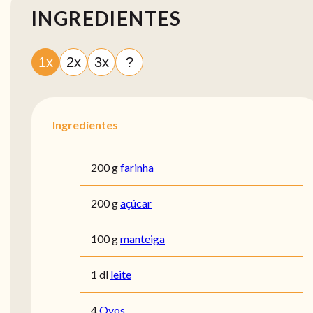
INGREDIENTES
1x
2x
3x
?
Ingredientes
200 g
farinha
200 g
açúcar
100 g
manteiga
1 dl
leite
4
Ovos