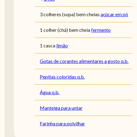
3 colheres (sopa) bem cheias
açúcar em pó
1 colher (chá) bem cheia
fermento
1 casca
limão
Gotas de corantes alimentares a gosto q.b.
Pepitas coloridas q.b.
Água q.b.
Manteiga para untar
Farinha para polvilhar