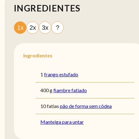
INGREDIENTES
1x
2x
3x
?
Ingredientes
1
frango estufado
400 g
fiambre fatiado
10 fatias
pão de forma sem côdea
Manteiga para untar