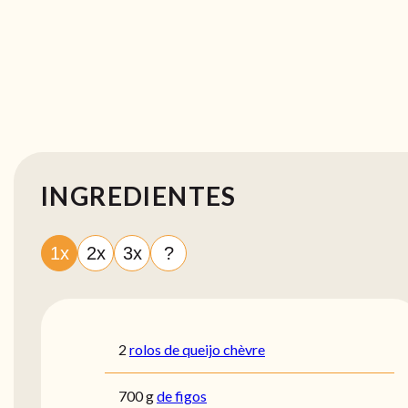
INGREDIENTES
1x
2x
3x
?
2
rolos de queijo chèvre
700
g
de figos