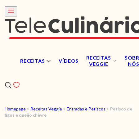
RECEITAS
SOBR
RECEITAS
VÍDEOS
VEGGIE
NÓ
Homepage
>
Receitas Veggie
>
Entradas e Petiscos
>
Petisco de
RECEITAS
figos e queijo chèvre
VÍDEOS