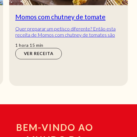
Momos com chutney de tomate
Quer preparar um petisco diferente? Então esta
receita de Momos com chutney de tomates são
uma excelente opção! Não há ninguém que resista
hora
min
1
hora
15
min
a...
VER RECEITA
BEM-VINDO AO