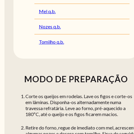
Mel q.b.
Nozes q.b.
Tomilho q.b.
MODO DE PREPARAÇÃO
Corte os queijos em rodelas. Lave os figos e corte-os
em lâminas. Disponha-os alternadamente numa
travessa refratária. Leve ao forno, pré-aquecido a
180ºC, até o queijo e os figos ficarem macios.
Retire do forno, regue de imediato com mel, acrescen
algumas nozes e decore com tomilho. Sirva de seguid