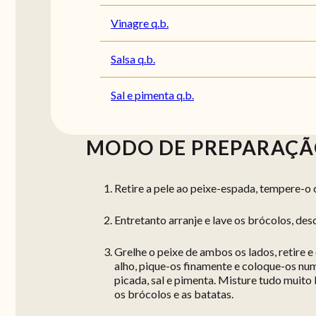
Vinagre q.b.
Salsa q.b.
Sal e pimenta q.b.
MODO DE PREPARAÇ
Retire a pele ao peixe-espada, tempere-o 
Entretanto arranje e lave os brócolos, des
Grelhe o peixe de ambos os lados, retire 
alho, pique-os finamente e coloque-os numa
picada, sal e pimenta. Misture tudo muit
os brócolos e as batatas.