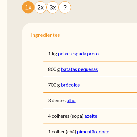
1x
2x
3x
?
Ingredientes
1 kg
peixe-espada preto
800 g
batatas pequenas
700 g
brócolos
3 dentes
alho
4 colheres (sopa)
azeite
1 colher (chá)
pimentão-doce