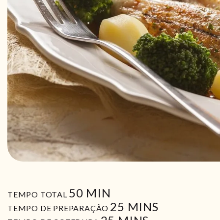
MIN
50
MIN
TEMPO TOTAL
MIN
25
MINS
TEMPO DE PREPARAÇÃO
MIN