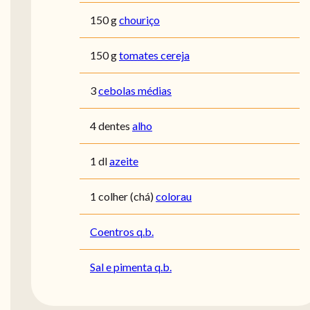
150 g
chouriço
150 g
tomates cereja
3
cebolas médias
4 dentes
alho
1 dl
azeite
1 colher (chá)
colorau
Coentros q.b.
Sal e pimenta q.b.