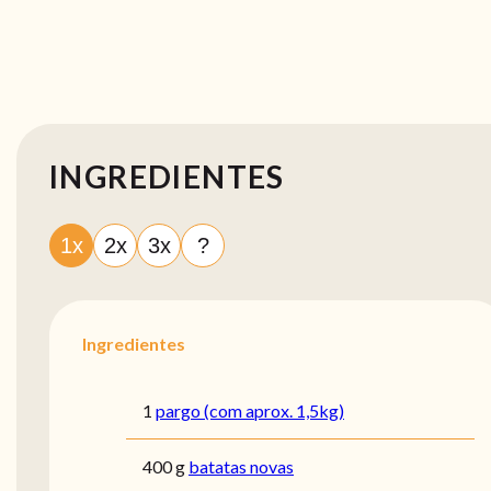
INGREDIENTES
1x
2x
3x
?
Ingredientes
1
pargo (com aprox. 1,5kg)
400 g
batatas novas