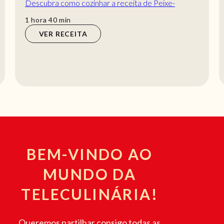
Receita de Salada de massa, tomate e mozzarella
fresca. Como cozinhar Salada de massa, tomate e
mozzarella fresca de maneira deliciosa!
hora
1
hora
VER RECEITA
BEM-VINDO AO
MUNDO DA
TELECULINÁRIA!
Queremos partilhar consigo todas as