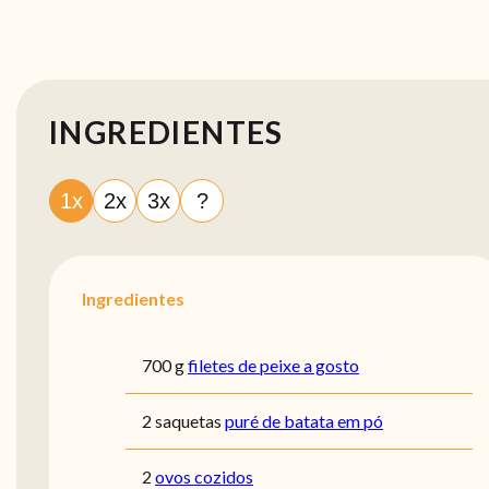
INGREDIENTES
1x
2x
3x
?
Ingredientes
700 g
filetes de peixe a gosto
2 saquetas
puré de batata em pó
2
ovos cozidos