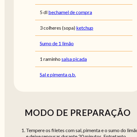
5 dl
bechamel de compra
3 colheres (sopa)
ketchup
Sumo de 1 limão
1 raminho
salsa picada
Sal e pimenta q.b.
MODO DE PREPARAÇÃO
Tempere os filetes com sal, pimenta e o sumo do limã
e deixe repousar durante 20 minutos. Entretanto,