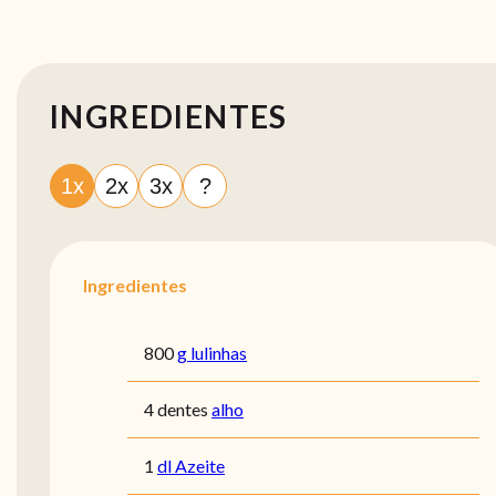
INGREDIENTES
1x
2x
3x
?
Ingredientes
800
g lulinhas
4 dentes
alho
1
dl Azeite