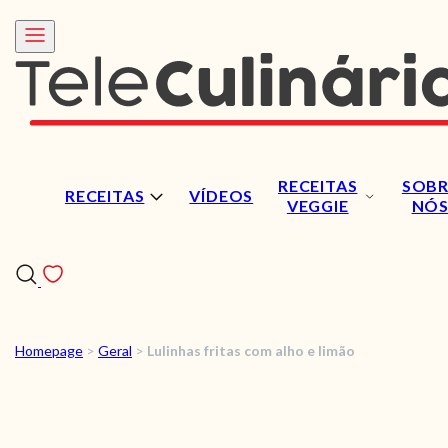
RECEITAS
SOBR
RECEITAS
VÍDEOS
VEGGIE
NÓ
Homepage
>
Geral
>
Lulinhas fritas com alho e limão
RECEITAS
VÍDEOS