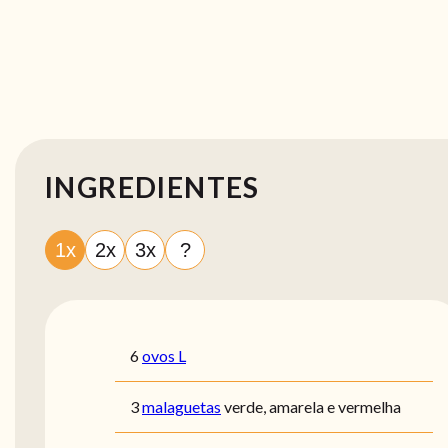
INGREDIENTES
1x
2x
3x
?
6
ovos L
3
malaguetas
verde, amarela e vermelha