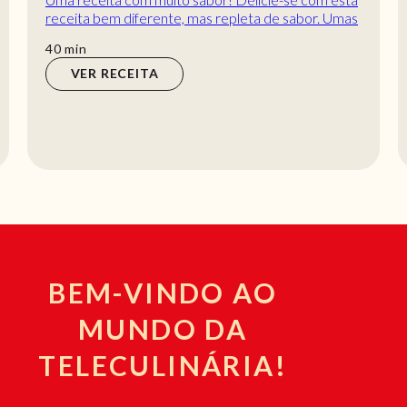
receita bem diferente, mas repleta de sabor. Umas
fajitas de vegetais muito aromáticas. Um...
min
40
min
VER RECEITA
BEM-VINDO AO
MUNDO DA
TELECULINÁRIA!