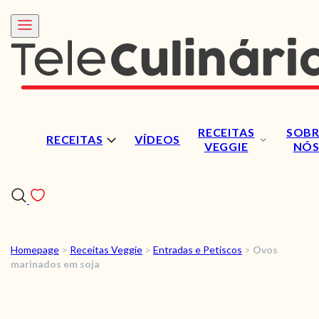
RECEITAS
SOBR
RECEITAS
VÍDEOS
VEGGIE
NÓ
Homepage
>
Receitas Veggie
>
Entradas e Petiscos
>
Ovos
RECEITAS
marinados em soja
VÍDEOS