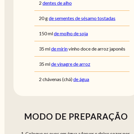
2
dentes de alho
20
g
de sementes de sésamo tostadas
150
ml
de molho de soja
35
ml
de mirin
vinho doce de arroz japonês
35
ml
de vinagre de arroz
2
chávenas (chá)
de água
MODO DE PREPARAÇÃO
Coloque os ovos em água a ferver e deixe cozer por