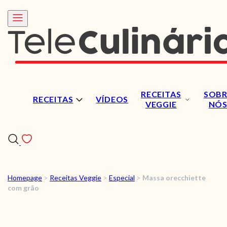
RECEITAS
SOBR
RECEITAS
VÍDEOS
VEGGIE
NÓ
Homepage
>
Receitas Veggie
>
Especial
>
Massa orecchiette
RECEITAS
com grão
VÍDEOS