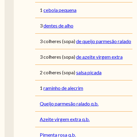
1
cebola pequena
3
dentes de alho
3
colheres (sopa)
de queijo parmesão ralado
3
colheres (sopa)
de azeite virgem extra
2
colheres (sopa)
salsa picada
1
raminho de alecrim
Queijo parmesão ralado q.b.
Azeite virgem extra q.b.
Pimenta rosa q.b.