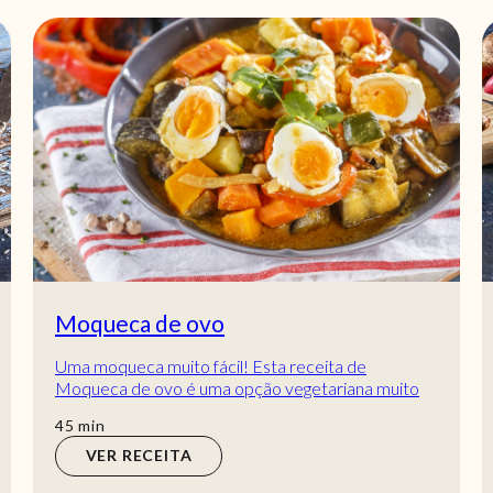
Moqueca de ovo
Uma moqueca muito fácil! Esta receita de
Moqueca de ovo é uma opção vegetariana muito
fácil de preparar. Delicie-se com esta moqueca que
min
45
min
não...
VER RECEITA