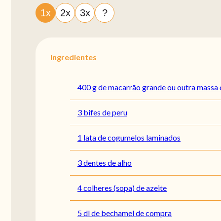
1x
2x
3x
?
Ingredientes
400 g de macarrão grande ou outra massa
3 bifes de peru
1 lata de cogumelos laminados
3 dentes de alho
4 colheres (sopa) de azeite
5 dl de bechamel de compra