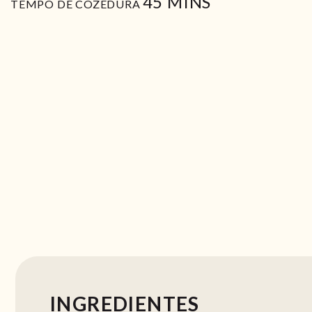
MIN
45
MINS
TEMPO DE COZEDURA
INGREDIENTES