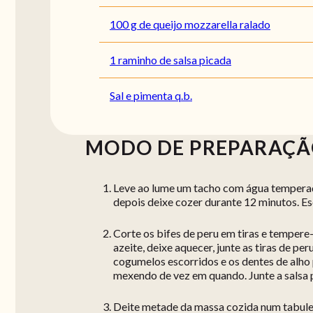
100 g de queijo mozzarella ralado
1 raminho de salsa picada
Sal e pimenta q.b.
MODO DE PREPARAÇ
Leve ao lume um tacho com água temperada 
depois deixe cozer durante 12 minutos. Es
Corte os bifes de peru em tiras e tempere
azeite, deixe aquecer, junte as tiras de pe
cogumelos escorridos e os dentes de alho 
mexendo de vez em quando. Junte a salsa 
Deite metade da massa cozida num tabuleir