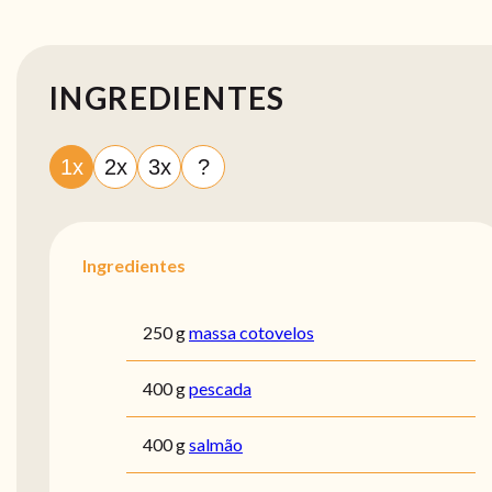
INGREDIENTES
1x
2x
3x
?
Ingredientes
250 g
massa cotovelos
400 g
pescada
400 g
salmão