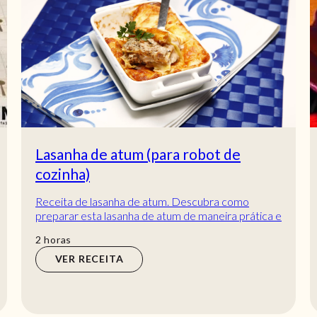
Almôndegas fritas de peixe
Receita de Almôndegas fritas de peixe. Descubra
como cozinhar a receita de Almôndegas fritas de
peixe de maneira prática e deliciosa com a T...
 e
hora
min
1
hora
40
min
VER RECEITA