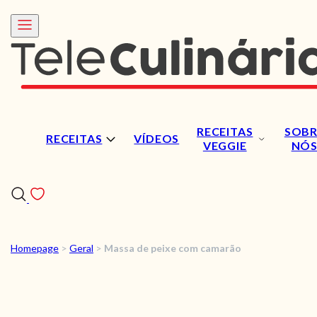
RECEITAS
SOBR
RECEITAS
VÍDEOS
VEGGIE
NÓ
Homepage
>
Geral
>
Massa de peixe com camarão
RECEITAS
VÍDEOS