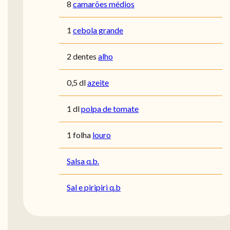
8
camarões médios
1
cebola grande
2 dentes
alho
0,5 dl
azeite
1 dl
polpa de tomate
1 folha
louro
Salsa q.b.
Sal e piripiri q.b