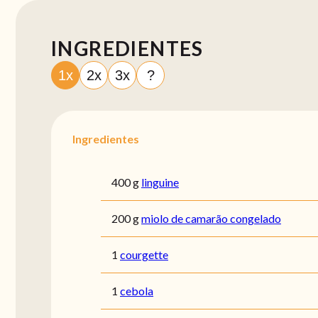
INGREDIENTES
1x
2x
3x
?
Ingredientes
400 g
linguine
200 g
miolo de camarão congelado
1
courgette
1
cebola