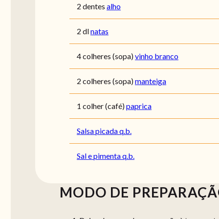
2 dentes
alho
2 dl
natas
4 colheres (sopa)
vinho branco
2 colheres (sopa)
manteiga
1 colher (café)
paprica
Salsa picada q.b.
Sal e pimenta q.b.
MODO DE PREPARAÇ