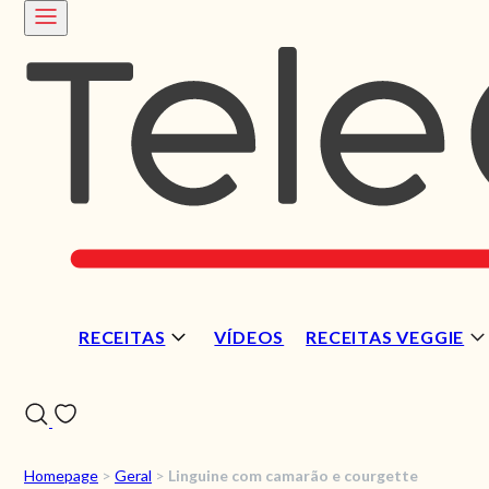
RECEITAS
VÍDEOS
RECEITAS VEGGIE
Homepage
>
Geral
>
Linguine com camarão e courgette