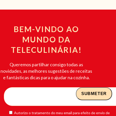
BEM-VINDO AO
MUNDO DA
TELECULINÁRIA!
Queremos partilhar consigo todas as
novidades, as melhores sugestões de receitas
e fantásticas dicas para o ajudar na cozinha.
Autorizo o tratamento do meu email para efeito de envio de