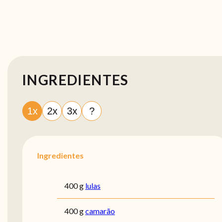
INGREDIENTES
1x
2x
3x
?
Ingredientes
400 g
lulas
400 g
camarão