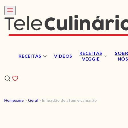
RECEITAS
SOBR
RECEITAS
VÍDEOS
VEGGIE
NÓ
Homepage
>
Geral
>
Empadão de atum e camarão
RECEITAS
VÍDEOS