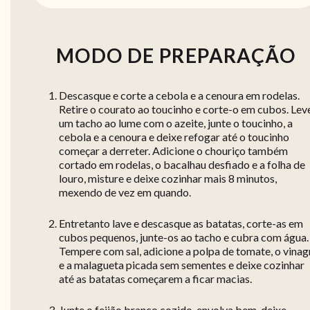
MODO DE PREPARAÇÃO
Descasque e corte a cebola e a cenoura em rodelas.
Retire o courato ao toucinho e corte-o em cubos. Lev
um tacho ao lume com o azeite, junte o toucinho, a
cebola e a cenoura e deixe refogar até o toucinho
começar a derreter. Adicione o chouriço também
cortado em rodelas, o bacalhau desfiado e a folha de
louro, misture e deixe cozinhar mais 8 minutos,
mexendo de vez em quando.
Entretanto lave e descasque as batatas, corte-as em
cubos pequenos, junte-os ao tacho e cubra com água.
Tempere com sal, adicione a polpa de tomate, o vinag
e a malagueta picada sem sementes e deixe cozinhar
até as batatas começarem a ficar macias.
Junte o feijão branco cozido, envolva bem, deixe