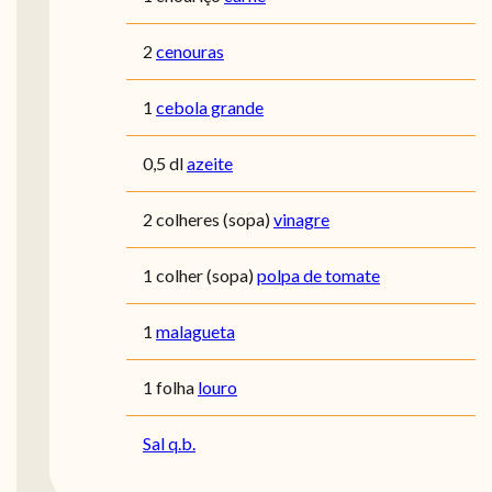
2
cenouras
1
cebola grande
0,5 dl
azeite
2 colheres (sopa)
vinagre
1 colher (sopa)
polpa de tomate
1
malagueta
1 folha
louro
Sal q.b.