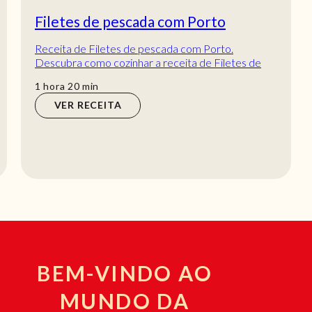
Filetes de pescada com Porto
Receita de Filetes de pescada com Porto.
Descubra como cozinhar a receita de Filetes de
pescada com Porto de maneira prática e deliciosa
hora
min
1
hora
20
min
com...
VER RECEITA
BEM-VINDO AO
MUNDO DA