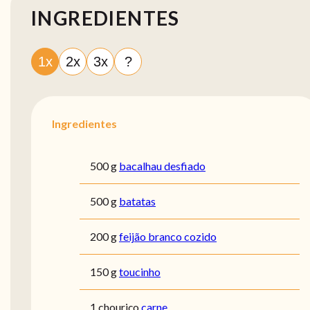
INGREDIENTES
1x
2x
3x
?
Ingredientes
500 g
bacalhau desfiado
500 g
batatas
200 g
feijão branco cozido
150 g
toucinho
1 chouriço
carne