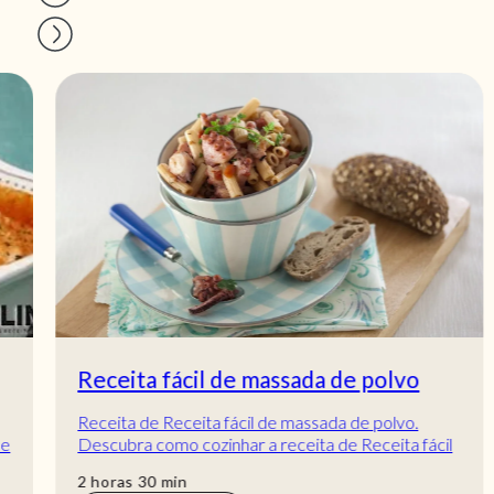
Receita fácil de massada de polvo
Receita de Receita fácil de massada de polvo.
Descubra como cozinhar a receita de Receita fácil
de massada de polvo de maneira prática e del...
horas
min
2
horas
30
min