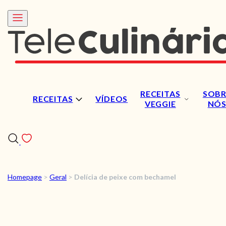
RECEITAS
SOBR
RECEITAS
VÍDEOS
VEGGIE
NÓ
Homepage
>
Geral
>
Delícia de peixe com bechamel
RECEITAS
VÍDEOS