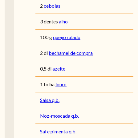
2
cebolas
3 dentes
alho
100 g
queijo ralado
2 dl
bechamel de compra
0,5 dl
azeite
1 folha
louro
Salsa q.b.
Noz-moscada q.b.
Sal e pimenta q.b.