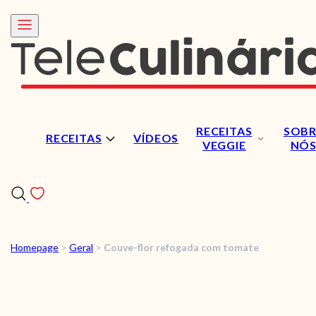
RECEITAS
SOBR
RECEITAS
VÍDEOS
VEGGIE
NÓ
Homepage
>
Geral
>
Couve-flor refogada com tomate
RECEITAS
VÍDEOS