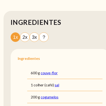
INGREDIENTES
1x
2x
3x
?
Ingredientes
600 g
couve-flor
1 colher (café)
sal
200 g
cogumelos