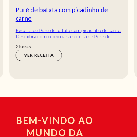
Puré de batata com picadinho de
carne
Receita de Puré de batata com picadinho de carne.
Descubra como cozinhar a receita de Puré de
batata com picadinho de carne de maneira práti...
horas
2
horas
VER RECEITA
BEM-VINDO AO
MUNDO DA