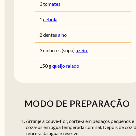
3
tomates
1
cebola
2 dentes
alho
3 colheres (sopa)
azeite
150 g
queijo ralado
MODO DE PREPARAÇÃO
Arranje a couve-flor, corte-a em pedaços pequenos e
coza-os em água temperada com sal. Depois de cozid
retire-a da água e reserve.