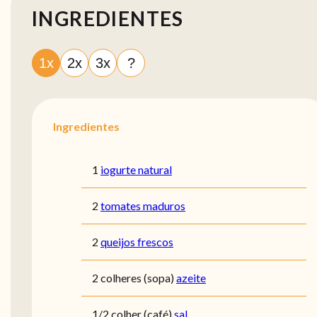
INGREDIENTES
1x
2x
3x
?
Ingredientes
1
iogurte natural
2
tomates maduros
2
queijos frescos
2 colheres (sopa)
azeite
1/2 colher (café)
sal