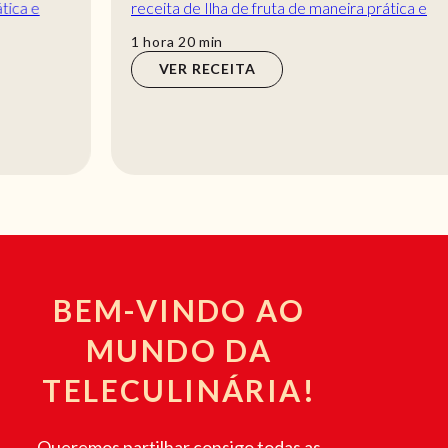
receita de Ilha de fruta de maneira prática e
deliciosa com a Teleculinária!
hora
min
1
hora
20
min
VER RECEITA
BEM-VINDO AO
MUNDO DA
TELECULINÁRIA!
Queremos partilhar consigo todas as