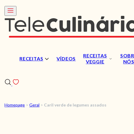
RECEITAS
SOBR
RECEITAS
VÍDEOS
VEGGIE
NÓ
Homepage
>
Geral
>
Caril verde de legumes assados
RECEITAS
VÍDEOS