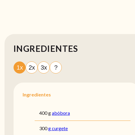
INGREDIENTES
1x
2x
3x
?
Ingredientes
400 g
abóbora
300
g curgete