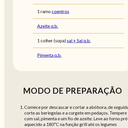
1 ramo
coentros
Azeite q.b.
1 colher (sopa)
sal + Sal q.b.
Pimenta q.b.
MODO DE PREPARAÇÃO
Comece por descascar e cortar a abóbora, de seguid
corte as beringelas e a curgete em pedaços. Tempere
com sal, pimenta e um fio de azeite. Leve ao forno pré
aquecido a 180ºC na função grill até os legumes