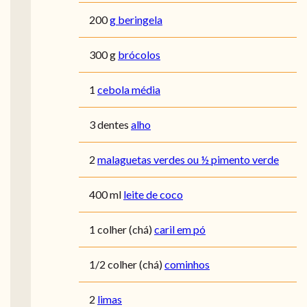
200
g beringela
300 g
brócolos
1
cebola média
3 dentes
alho
2
malaguetas verdes ou ½ pimento verde
400 ml
leite de coco
1 colher (chá)
caril em pó
1/2 colher (chá)
cominhos
2
limas