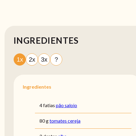
INGREDIENTES
1x
2x
3x
?
Ingredientes
4 fatias
pão saloio
80 g
tomates cereja