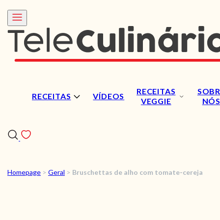
RECEITAS
SOBR
RECEITAS
VÍDEOS
VEGGIE
NÓ
Homepage
>
Geral
>
Bruschettas de alho com tomate-cereja
RECEITAS
VÍDEOS