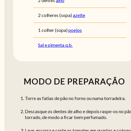
2 dentes
alho
2 colheres (sopa)
azeite
1 colher (sopa)
poejos
Sal e pimenta q.b.
MODO DE PREPARAÇÃO
Torre as fatias de pão no forno ou numa torradeira.
Descasque os dentes de alho e depois raspe-os no pã
torrado, de modo a ficar bem perfumado.
Lave, escorra e corte os tomates em quartos e coloqu