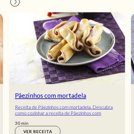
Pãezinhos com mortadela
Receita de Pãezinhos com mortadela. Descubra
como cozinhar a receita de Pãezinhos com
mortadela de maneira prática e deliciosa com a
min
30
min
Telecul...
VER RECEITA