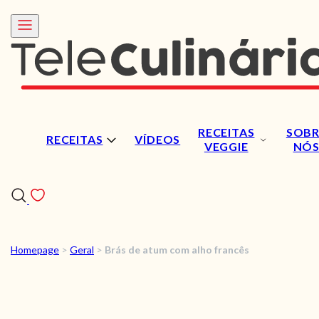
RECEITAS
SOBR
RECEITAS
VÍDEOS
VEGGIE
NÓ
Homepage
>
Geral
>
Brás de atum com alho francês
RECEITAS
VÍDEOS