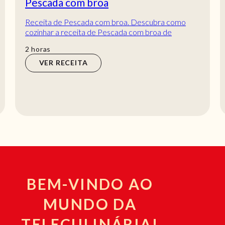
Pescada com broa
Receita de Pescada com broa. Descubra como
cozinhar a receita de Pescada com broa de
maneira prática e deliciosa com a Teleculinária!
horas
2
horas
VER RECEITA
BEM-VINDO AO
MUNDO DA
TELECULINÁRIA!