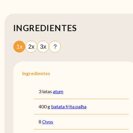
INGREDIENTES
1x
2x
3x
?
Ingredientes
3 latas
atum
400 g
batata frita palha
8
Ovos