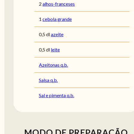
2
alhos-franceses
1
cebola grande
0,5 dl
azeite
0,5 dl
leite
Azeitonas q.b.
Salsa q.b.
Sal e pimenta q.b.
MODO DE PREPARAÇÃO