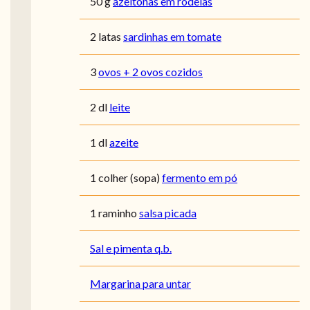
50 g
azeitonas em rodelas
2 latas
sardinhas em tomate
3
ovos + 2 ovos cozidos
2 dl
leite
1 dl
azeite
1 colher (sopa)
fermento em pó
1 raminho
salsa picada
Sal e pimenta q.b.
Margarina para untar