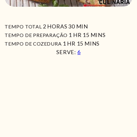
HORAS
MIN
2
HORAS
30
MIN
TEMPO TOTAL
HORA
MIN
1
HR
15
MINS
TEMPO DE PREPARAÇÃO
HORA
MIN
1
HR
15
MINS
TEMPO DE COZEDURA
SERVE:
6