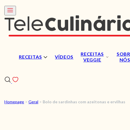
RECEITAS
SOBR
RECEITAS
VÍDEOS
VEGGIE
NÓ
Homepage
>
Geral
>
Bolo de sardinhas com azeitonas e ervilhas
RECEITAS
VÍDEOS