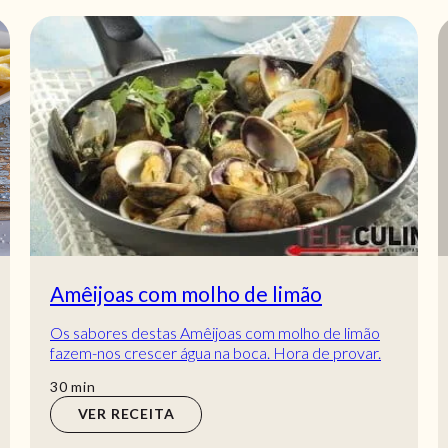
Amêijoas com molho de limão
Os sabores destas Amêijoas com molho de limão
fazem-nos crescer água na boca. Hora de provar.
Esta receita é tão mas tão boa que pode e deve...
min
30
min
VER RECEITA