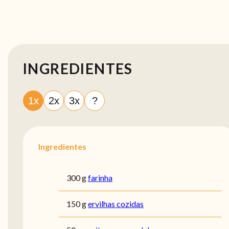
INGREDIENTES
1x
2x
3x
?
Ingredientes
300 g
farinha
150 g
ervilhas cozidas