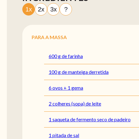
1x
2x
3x
?
PARA A MASSA
600 g de farinha
100 g de manteiga derretida
6 ovos + 1 gema
2 colheres (sopa) de leite
1 saqueta de fermento seco de padeiro
1 pitada de sal