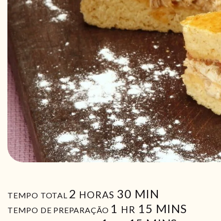
HORAS
MIN
2
30
MIN
HORAS
TEMPO TOTAL
HORA
MIN
1
15
MINS
HR
TEMPO DE PREPARAÇÃO