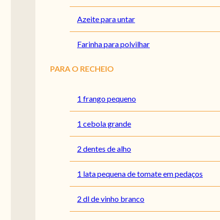
Azeite para untar
Farinha para polvilhar
PARA O RECHEIO
1 frango pequeno
1 cebola grande
2 dentes de alho
1 lata pequena de tomate em pedaços
2 dl de vinho branco