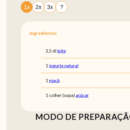
1x
2x
3x
?
Ingredientes
2,5 dl
leite
1
iogurte natural
1
maçã
1 colher (sopa)
açúcar
MODO DE PREPARAÇ