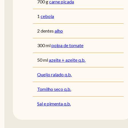
700 g
carne picada
1
cebola
2 dentes
alho
300 ml
polpa de tomate
50 ml
azeite + azeite q.b.
Queijo ralado q.b.
Tomilho seco q.b.
Sal e pimenta q.b.