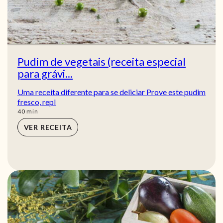
Pudim de vegetais (receita especial
para grávi...
Uma receita diferente para se deliciar Prove este pudim
fresco, repl
min
40
min
VER RECEITA