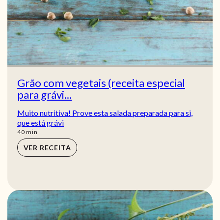
Grão com vegetais (receita especial
para grávi...
Muito nutritiva! Prove esta salada preparada para si,
que está grávi
min
40
min
VER RECEITA