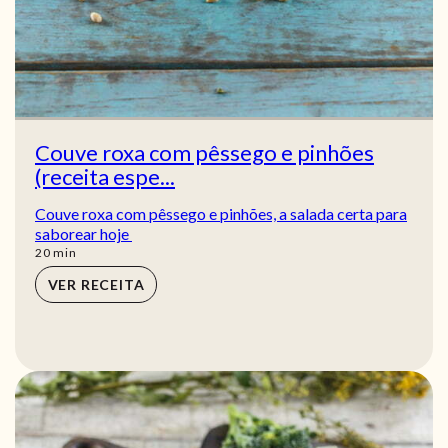
Couve roxa com pêssego e pinhões
(receita espe...
Couve roxa com pêssego e pinhões, a salada certa para
saborear hoje
min
20
min
VER RECEITA