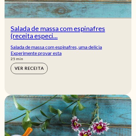
Salada de massa com espinafres
(receita especi...
Salada de massa com espinafres, uma delícia
Experimente provar esta
min
25
min
VER RECEITA