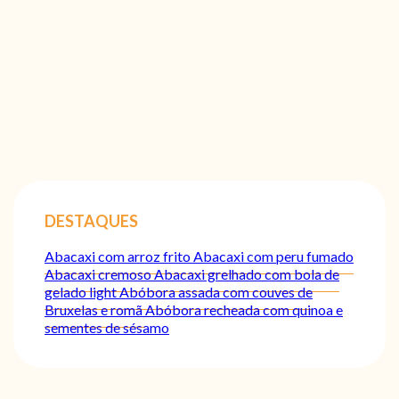
DESTAQUES
Abacaxi com arroz frito
Abacaxi com peru fumado
Abacaxi cremoso
Abacaxi grelhado com bola de
gelado light
Abóbora assada com couves de
Bruxelas e romã
Abóbora recheada com quinoa e
sementes de sésamo