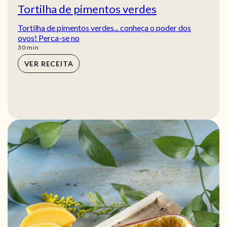
Tortilha de pimentos verdes
Tortilha de pimentos verdes... conheça o poder dos
ovos! Perca-se no
min
30
min
VER RECEITA