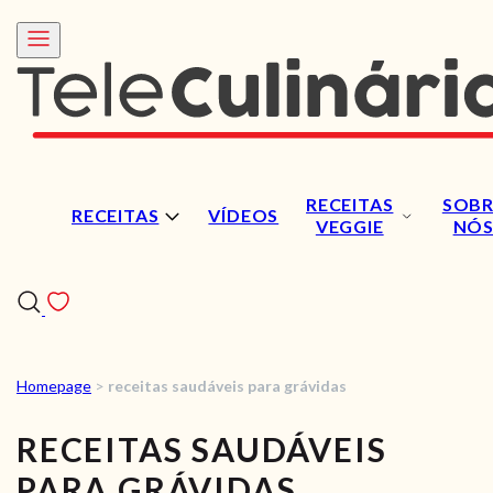
RECEITAS
SOBR
RECEITAS
VÍDEOS
VEGGIE
NÓ
Homepage
>
receitas saudáveis para grávidas
RECEITAS
RECEITAS SAUDÁVEIS
VÍDEOS
PARA GRÁVIDAS