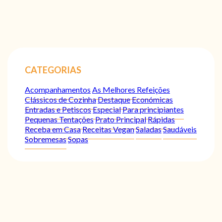
CATEGORIAS
Acompanhamentos
As Melhores Refeições
Clássicos de Cozinha
Destaque
Económicas
Entradas e Petiscos
Especial
Para principiantes
Pequenas Tentações
Prato Principal
Rápidas
Receba em Casa
Receitas Vegan
Saladas
Saudáveis
Sobremesas
Sopas