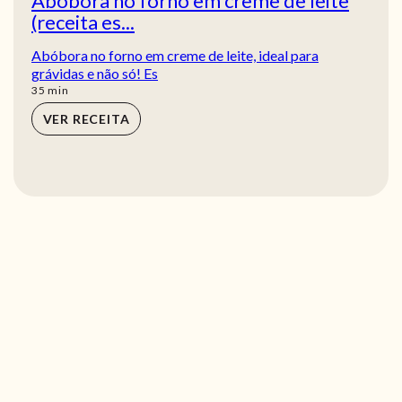
Abóbora no forno em creme de leite
(receita es...
Abóbora no forno em creme de leite, ideal para
grávidas e não só! Es
min
35
min
VER RECEITA