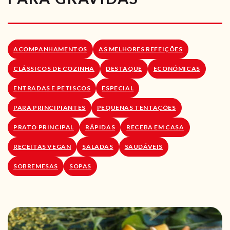
RECEITAS VEGGIE
SOBRE NÓS
ACOMPANHAMENTOS
AS MELHORES REFEIÇÕES
LOJA ONLINE
CLÁSSICOS DE COZINHA
DESTAQUE
ECONÓMICAS
BLOG
ENTRADAS E PETISCOS
ESPECIAL
PARA PRINCIPIANTES
PEQUENAS TENTAÇÕES
PRATO PRINCIPAL
RÁPIDAS
RECEBA EM CASA
RECEITAS VEGAN
SALADAS
SAUDÁVEIS
SOBREMESAS
SOPAS