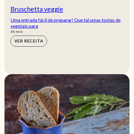
Bruschetta veggie
Uma entrada fácil de preparar! Que tal umas tostas de
vegetais para
min
45
min
VER RECEITA