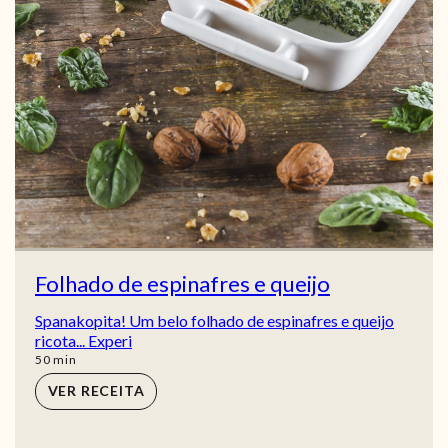
Folhado de espinafres e queijo
Spanakopita! Um belo folhado de espinafres e queijo
ricota... Experi
min
50
min
VER RECEITA