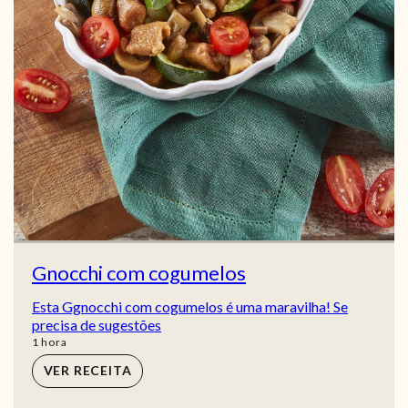
Gnocchi com cogumelos
Esta Ggnocchi com cogumelos é uma maravilha! Se
precisa de sugestões
hora
1
hora
VER RECEITA