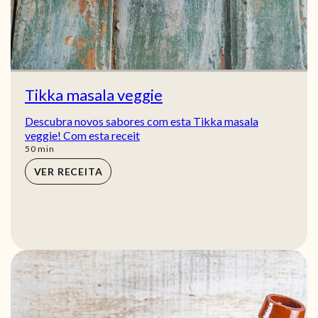
Tikka masala veggie
Descubra novos sabores com esta Tikka masala
veggie! Com esta receit
min
50
min
VER RECEITA