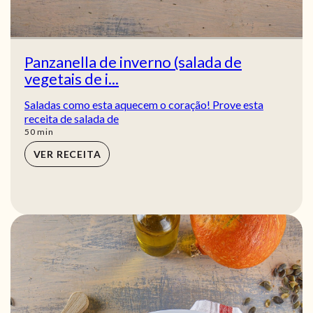
Panzanella de inverno (salada de
vegetais de i...
Saladas como esta aquecem o coração! Prove esta
receita de salada de
min
50
min
VER RECEITA