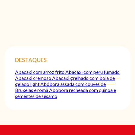
DESTAQUES
Abacaxi com arroz frito
Abacaxi com peru fumado
Abacaxi cremoso
Abacaxi grelhado com bola de
gelado light
Abóbora assada com couves de
Bruxelas e romã
Abóbora recheada com quinoa e
sementes de sésamo