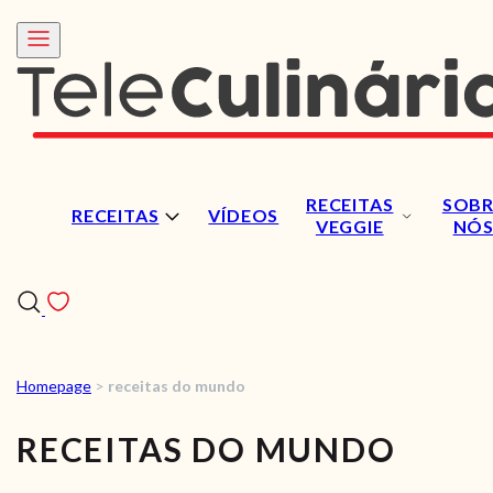
RECEITAS
SOBR
RECEITAS
VÍDEOS
VEGGIE
NÓ
Homepage
>
receitas do mundo
RECEITAS
RECEITAS DO MUNDO
VÍDEOS