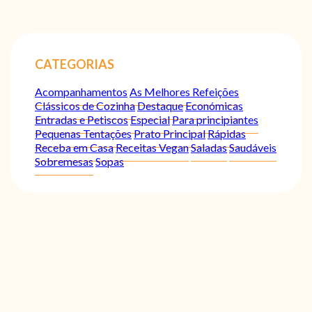
CATEGORIAS
Acompanhamentos
As Melhores Refeições
Clássicos de Cozinha
Destaque
Económicas
Entradas e Petiscos
Especial
Para principiantes
Pequenas Tentações
Prato Principal
Rápidas
Receba em Casa
Receitas Vegan
Saladas
Saudáveis
Sobremesas
Sopas