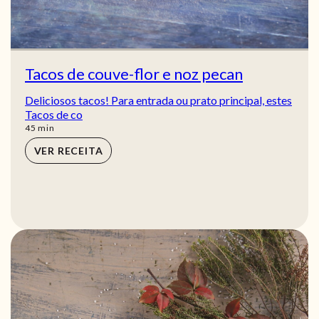
Tacos de couve-flor e noz pecan
Deliciosos tacos! Para entrada ou prato principal, estes
Tacos de co
min
45
min
VER RECEITA