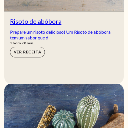
Risoto de abóbora
Prepare um risoto delicioso! Um Risoto de abóbora
tem um sabor que d
hora
min
1
hora
20
min
VER RECEITA