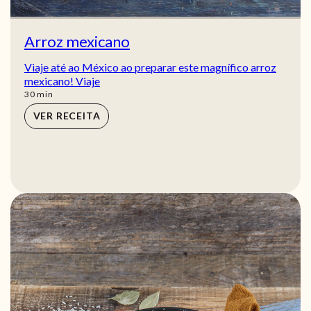
Arroz mexicano
Viaje até ao México ao preparar este magnífico arroz
mexicano! Viaje
min
30
min
VER RECEITA