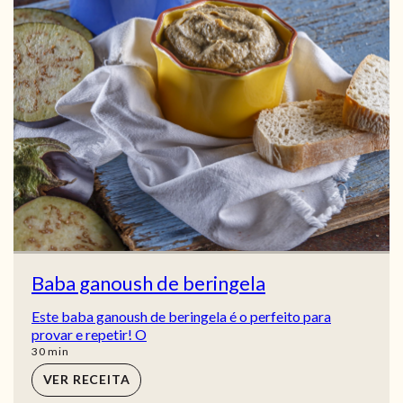
Baba ganoush de beringela
Este baba ganoush de beringela é o perfeito para
provar e repetir! O
min
30
min
VER RECEITA