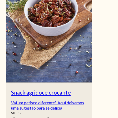
Snack agridoce crocante
Vai um petisco diferente? Aqui deixamos
uma sugestão para se delicia
min
50
min