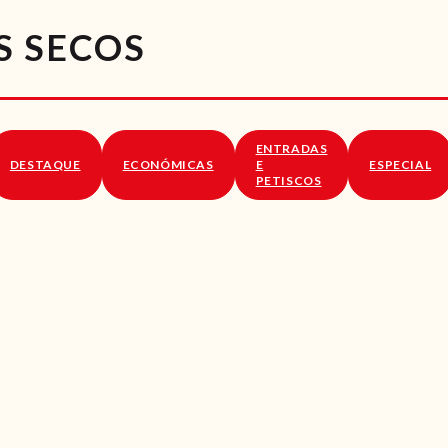
RECEITAS
S SECOS
VÍDEOS
RECEITAS VEGGIE
ENTRADAS
SOBRE NÓS
DESTAQUE
ECONÓMICAS
E
ESPECIAL
PETISCOS
LOJA ONLINE
BLOG