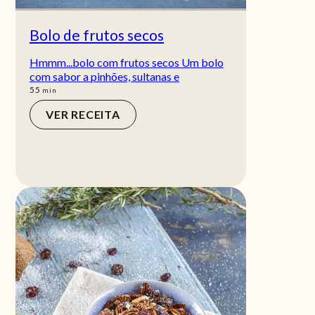
Bolo de frutos secos
Hmmm...bolo com frutos secos Um bolo
com sabor a pinhões, sultanas e
min
55
min
VER RECEITA