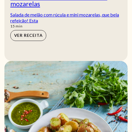
mozarelas
Salada de melão com rúcula e mini mozarelas, que bela
refeição! Esta
min
15
min
VER RECEITA