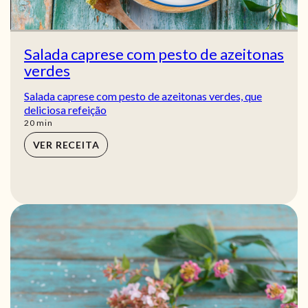
Salada caprese com pesto de azeitonas
verdes
Salada caprese com pesto de azeitonas verdes, que
deliciosa refeição
min
20
min
VER RECEITA