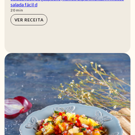
salada fácil d
min
20
min
VER RECEITA