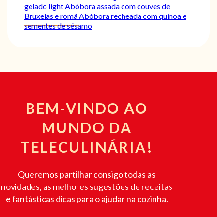
gelado light
Abóbora assada com couves de
Bruxelas e romã
Abóbora recheada com quinoa e
sementes de sésamo
BEM-VINDO AO
MUNDO DA
TELECULINÁRIA!
Queremos partilhar consigo todas as
novidades, as melhores sugestões de receitas
e fantásticas dicas para o ajudar na cozinha.