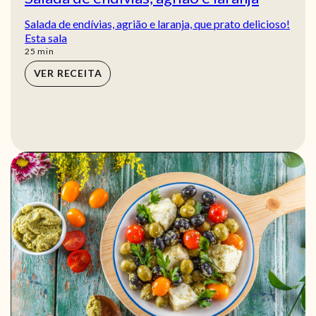
Salada de endívias, agrião e laranja, que prato delicioso!
Esta sala
min
25
min
VER RECEITA