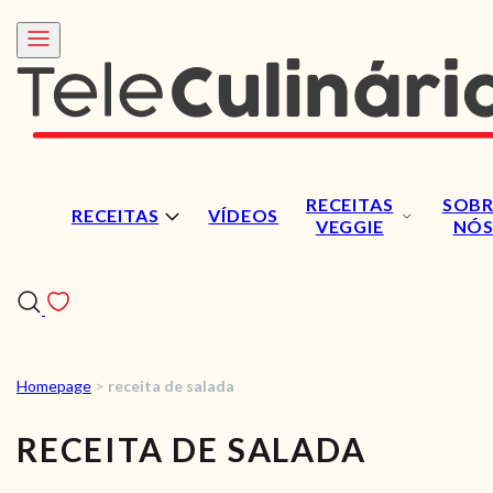
RECEITAS
SOBR
RECEITAS
VÍDEOS
VEGGIE
NÓ
Homepage
>
receita de salada
RECEITAS
RECEITA DE SALADA
VÍDEOS