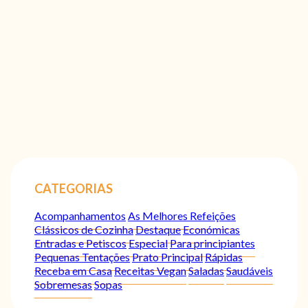
CATEGORIAS
Acompanhamentos
As Melhores Refeições
Clássicos de Cozinha
Destaque
Económicas
Entradas e Petiscos
Especial
Para principiantes
Pequenas Tentações
Prato Principal
Rápidas
Receba em Casa
Receitas Vegan
Saladas
Saudáveis
Sobremesas
Sopas