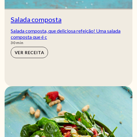
Salada composta
Salada composta, que deliciosa refeição! Uma salada
composta que é c
min
30
min
VER RECEITA