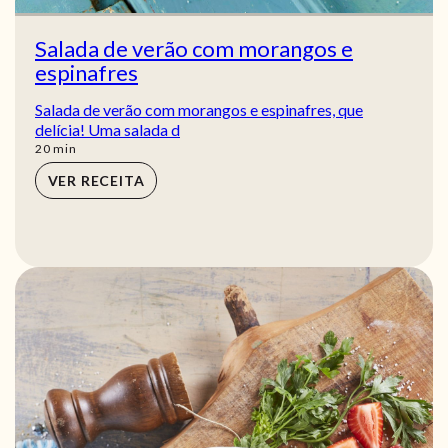
Salada de verão com morangos e
espinafres
Salada de verão com morangos e espinafres, que
delícia! Uma salada d
min
20
min
VER RECEITA