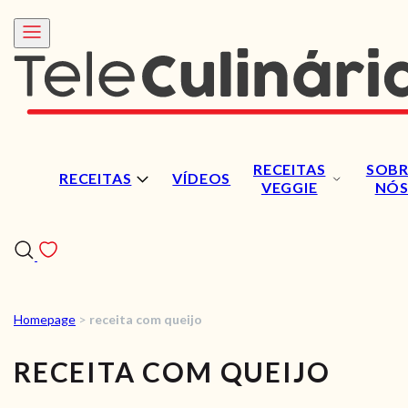
RECEITAS
SOBR
RECEITAS
VÍDEOS
VEGGIE
NÓ
Homepage
>
receita com queijo
RECEITAS
RECEITA COM QUEIJO
VÍDEOS