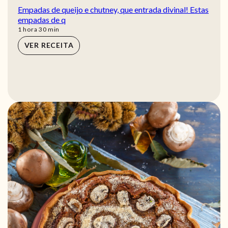
Empadas de queijo e chutney, que entrada divinal! Estas
empadas de q
hora
min
1
hora
30
min
VER RECEITA