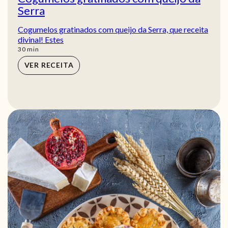
Serra
Cogumelos gratinados com queijo da Serra, que receita
divinal! Estes
min
30
min
VER RECEITA