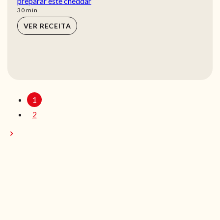
preparar este cheddar
min
30
min
VER RECEITA
1
2