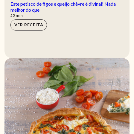
Este petisco de figos e queijo chèvre é divinal! Nada
melhor do que
min
25
min
VER RECEITA