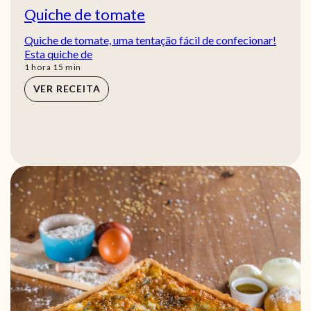
Quiche de tomate
Quiche de tomate, uma tentação fácil de confecionar!
Esta quiche de
hora
min
1
hora
15
min
VER RECEITA