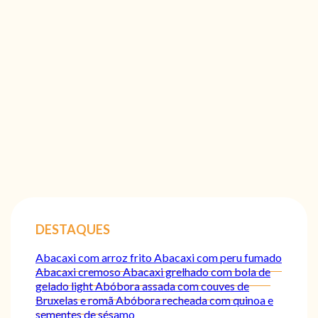
DESTAQUES
Abacaxi com arroz frito
Abacaxi com peru fumado
Abacaxi cremoso
Abacaxi grelhado com bola de
gelado light
Abóbora assada com couves de
Bruxelas e romã
Abóbora recheada com quinoa e
sementes de sésamo