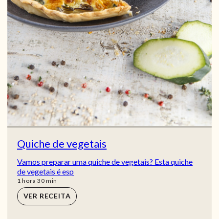
Quiche de vegetais
Vamos preparar uma quiche de vegetais? Esta quiche
de vegetais é esp
hora
min
1
hora
30
min
VER RECEITA