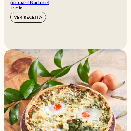
por mais! Nada mel
min
45
min
VER RECEITA