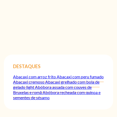
DESTAQUES
Abacaxi com arroz frito
Abacaxi com peru fumado
Abacaxi cremoso
Abacaxi grelhado com bola de
gelado light
Abóbora assada com couves de
Bruxelas e romã
Abóbora recheada com quinoa e
sementes de sésamo