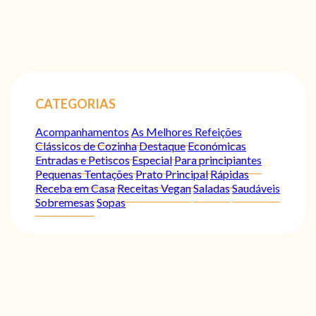
CATEGORIAS
Acompanhamentos
As Melhores Refeições
Clássicos de Cozinha
Destaque
Económicas
Entradas e Petiscos
Especial
Para principiantes
Pequenas Tentações
Prato Principal
Rápidas
Receba em Casa
Receitas Vegan
Saladas
Saudáveis
Sobremesas
Sopas