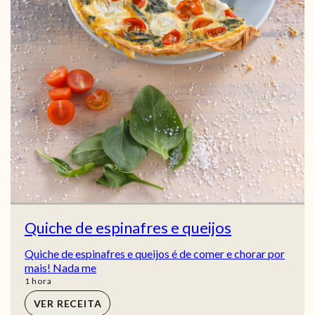
Quiche de espinafres e queijos
Quiche de espinafres e queijos é de comer e chorar por
mais! Nada me
hora
1
hora
VER RECEITA