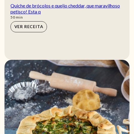
Quiche de brócolos e queijo cheddar, que maravilhoso
petisco! Esta q
min
50
min
VER RECEITA