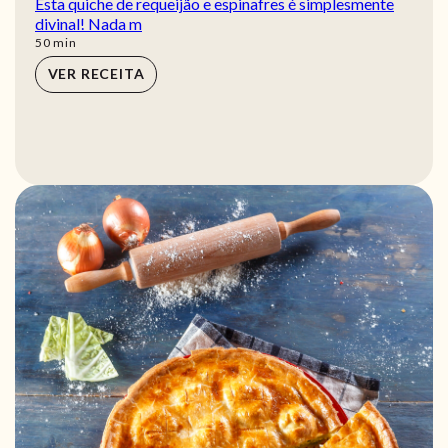
Esta quiche de requeijão e espinafres é simplesmente
divinal! Nada m
min
50
min
VER RECEITA