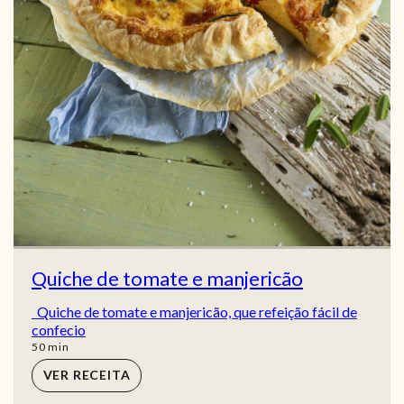
Quiche de tomate e manjericão
Quiche de tomate e manjericão, que refeição fácil de
confecio
min
50
min
VER RECEITA