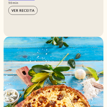
min
50
min
VER RECEITA