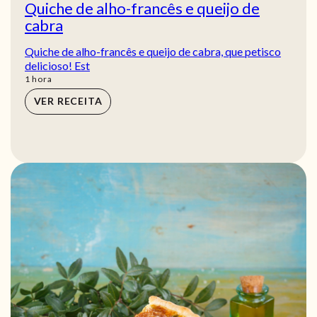
Quiche de alho-francês e queijo de
cabra
Quiche de alho-francês e queijo de cabra, que petisco
delicioso! Est
hora
1
hora
VER RECEITA