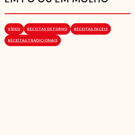
RECEITAS VEGGIE
SOBRE NÓS
VÍDEO
RECEITAS DE FORNO
RECEITAS FACEIS
LOJA ONLINE
RECEITAS TRADICIONAIS
BLOG