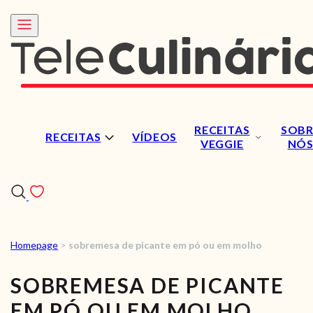
RECEITAS
SOBR
RECEITAS
VÍDEOS
VEGGIE
NÓ
Homepage
>
sobremesa de picante em pó ou em molho
RECEITAS
SOBREMESA DE PICANTE
VÍDEOS
EM PÓ OU EM MOLHO