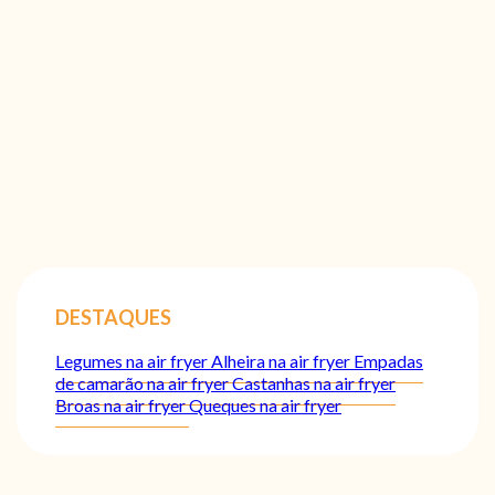
DESTAQUES
Legumes na air fryer
Alheira na air fryer
Empadas
de camarão na air fryer
Castanhas na air fryer
Broas na air fryer
Queques na air fryer